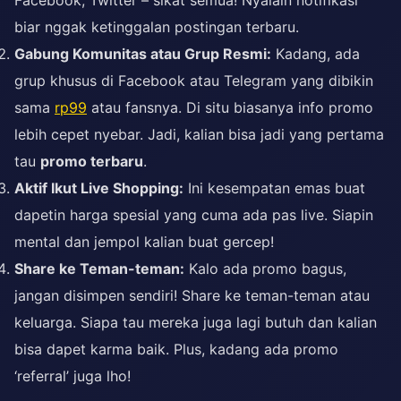
Facebook, Twitter – sikat semua! Nyalain notifikasi
biar nggak ketinggalan postingan terbaru.
Gabung Komunitas atau Grup Resmi:
Kadang, ada
grup khusus di Facebook atau Telegram yang dibikin
sama
rp99
atau fansnya. Di situ biasanya info promo
lebih cepet nyebar. Jadi, kalian bisa jadi yang pertama
tau
promo terbaru
.
Aktif Ikut Live Shopping:
Ini kesempatan emas buat
dapetin harga spesial yang cuma ada pas live. Siapin
mental dan jempol kalian buat gercep!
Share ke Teman-teman:
Kalo ada promo bagus,
jangan disimpen sendiri! Share ke teman-teman atau
keluarga. Siapa tau mereka juga lagi butuh dan kalian
bisa dapet karma baik. Plus, kadang ada promo
‘referral’ juga lho!