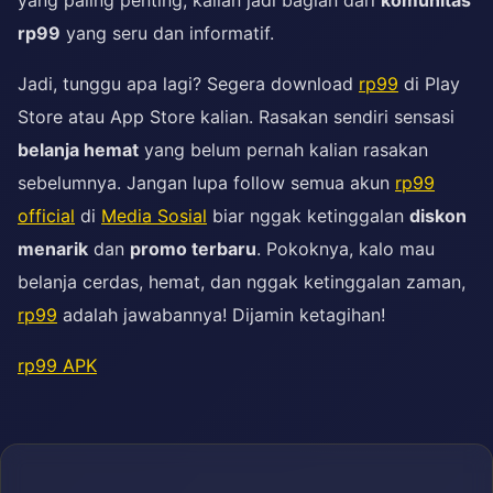
yang paling penting, kalian jadi bagian dari
komunitas
rp99
yang seru dan informatif.
Jadi, tunggu apa lagi? Segera download
rp99
di Play
Store atau App Store kalian. Rasakan sendiri sensasi
belanja hemat
yang belum pernah kalian rasakan
sebelumnya. Jangan lupa follow semua akun
rp99
official
di
Media Sosial
biar nggak ketinggalan
diskon
menarik
dan
promo terbaru
. Pokoknya, kalo mau
belanja cerdas, hemat, dan nggak ketinggalan zaman,
rp99
adalah jawabannya! Dijamin ketagihan!
rp99 APK