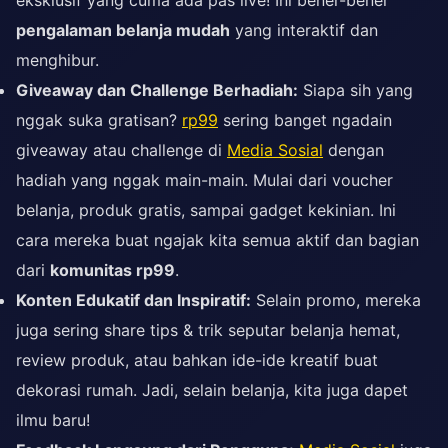
eksklusif yang cuma ada pas live! Ini bener-bener
pengalaman belanja mudah
yang interaktif dan
menghibur.
Giveaway dan Challenge Berhadiah:
Siapa sih yang
nggak suka gratisan?
rp99
sering banget ngadain
giveaway atau challenge di
Media Sosial
dengan
hadiah yang nggak main-main. Mulai dari voucher
belanja, produk gratis, sampai gadget kekinian. Ini
cara mereka buat ngajak kita semua aktif dan bagian
dari
komunitas rp99
.
Konten Edukatif dan Inspiratif:
Selain promo, mereka
juga sering share tips & trik seputar belanja hemat,
review produk, atau bahkan ide-ide kreatif buat
dekorasi rumah. Jadi, selain belanja, kita juga dapet
ilmu baru!