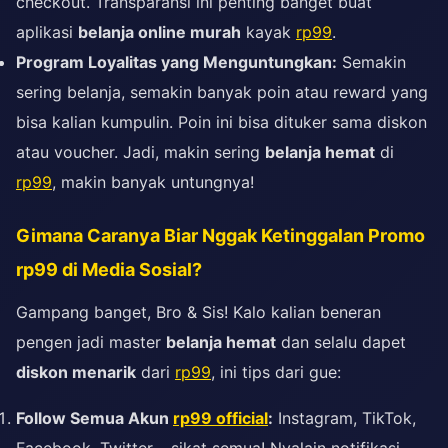
checkout. Transparansi ini penting banget buat
aplikasi
belanja online murah
kayak
rp99
.
Program Loyalitas yang Menguntungkan:
Semakin
sering belanja, semakin banyak poin atau reward yang
bisa kalian kumpulin. Poin ini bisa dituker sama diskon
atau voucher. Jadi, makin sering
belanja hemat
di
rp99
, makin banyak untungnya!
Gimana Caranya Biar Nggak Ketinggalan Promo
rp99 di Media Sosial?
Gampang banget, Bro & Sis! Kalo kalian beneran
pengen jadi master
belanja hemat
dan selalu dapet
diskon menarik
dari
rp99
, ini tips dari gue:
Follow Semua Akun
rp99 official
:
Instagram, TikTok,