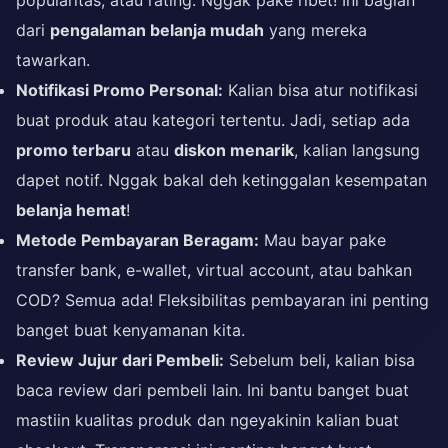
popularitas, atau rating. Nggak pake ribet! Ini bagian
dari
pengalaman belanja mudah
yang mereka
tawarkan.
Notifikasi Promo Personal:
Kalian bisa atur notifikasi
buat produk atau kategori tertentu. Jadi, setiap ada
promo terbaru
atau
diskon menarik
, kalian langsung
dapet notif. Nggak bakal deh ketinggalan kesempatan
belanja hemat
!
Metode Pembayaran Beragam:
Mau bayar pake
transfer bank, e-wallet, virtual account, atau bahkan
COD? Semua ada! Fleksibilitas pembayaran ini penting
banget buat kenyamanan kita.
Review Jujur dari Pembeli:
Sebelum beli, kalian bisa
baca review dari pembeli lain. Ini bantu banget buat
mastiin kualitas produk dan ngeyakinin kalian buat