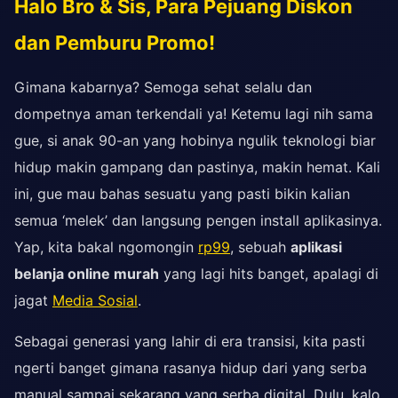
Halo Bro & Sis, Para Pejuang Diskon
dan Pemburu Promo!
Gimana kabarnya? Semoga sehat selalu dan
dompetnya aman terkendali ya! Ketemu lagi nih sama
gue, si anak 90-an yang hobinya ngulik teknologi biar
hidup makin gampang dan pastinya, makin hemat. Kali
ini, gue mau bahas sesuatu yang pasti bikin kalian
semua ‘melek’ dan langsung pengen install aplikasinya.
Yap, kita bakal ngomongin
rp99
, sebuah
aplikasi
belanja online murah
yang lagi hits banget, apalagi di
jagat
Media Sosial
.
Sebagai generasi yang lahir di era transisi, kita pasti
ngerti banget gimana rasanya hidup dari yang serba
manual sampai sekarang yang serba digital. Dulu, kalo