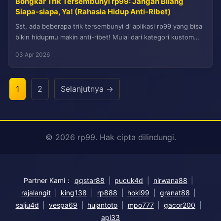
Bongkar Trik Tersembunyi rp99: Jangan Bilang
Siapa-siapa, Ya! (Rahasia Hidup Anti-Ribet)
Sst, ada beberapa trik tersembunyi di aplikasi rp99 yang bisa
bikin hidupmu makin anti-ribet! Mulai dari kategori kustom
yang detail,...
03 Apr 2026
1
2
Selanjutnya →
© 2026 rp99. Hak cipta dilindungi.
Partner Kami：
qqstar88
|
pucuk4d
|
nirwana88
|
rajalangit
|
king138
|
rp888
|
hoki99
|
granat88
|
salju4d
|
vespa69
|
hujantoto
|
mpo777
|
gacor200
|
api33