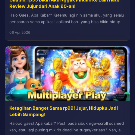
Review Jujur dari Anak 90-an!
Halo Gaes, Apa Kabar? Ketemu lagi nih sama aku, yang selalu
penasaran sama aplikasi-aplikasi baru yang bisa bikin hidup
lebih...
06 Apr 2026
Ketagihan Banget Sama rp99! Jujur, Hidupku Jadi
Lebih Gampang!
Halooo gaes! Apa kabar? Pasti pada sibuk nge-scroll sosmed
kan, atau lagi pusing mikirin deadline tugas/kerjaan? Nah, aku