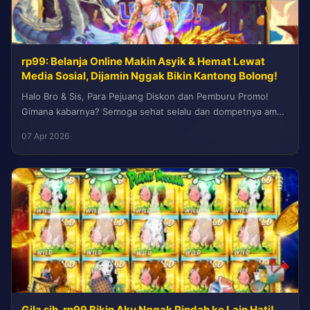
rp99: Belanja Online Makin Asyik & Hemat Lewat
Media Sosial, Dijamin Nggak Bikin Kantong Bolong!
Halo Bro & Sis, Para Pejuang Diskon dan Pemburu Promo!
Gimana kabarnya? Semoga sehat selalu dan dompetnya aman
terkendali ya!...
07 Apr 2026
Gila sih, rp99 Bikin Aku Nggak Pindah ke Lain Hati!