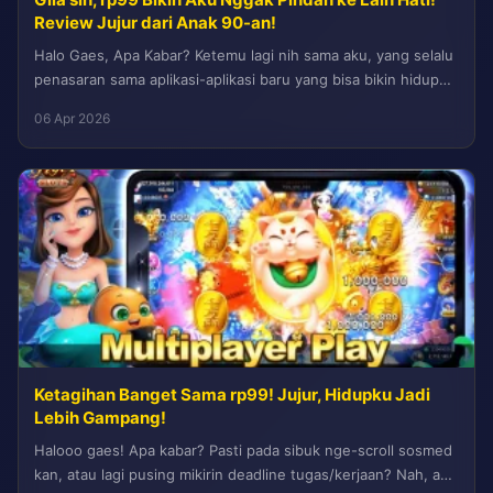
Review Jujur dari Anak 90-an!
Halo Gaes, Apa Kabar? Ketemu lagi nih sama aku, yang selalu
penasaran sama aplikasi-aplikasi baru yang bisa bikin hidup
lebih...
06 Apr 2026
Ketagihan Banget Sama rp99! Jujur, Hidupku Jadi
Lebih Gampang!
Halooo gaes! Apa kabar? Pasti pada sibuk nge-scroll sosmed
kan, atau lagi pusing mikirin deadline tugas/kerjaan? Nah, aku