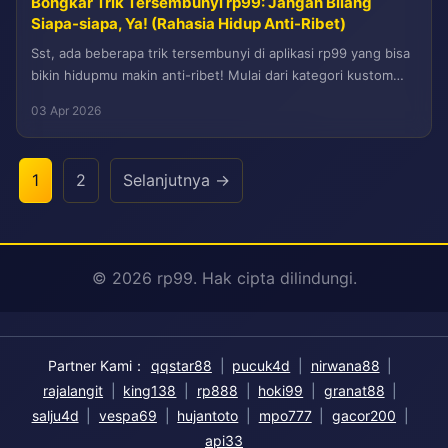
Bongkar Trik Tersembunyi rp99: Jangan Bilang
Siapa-siapa, Ya! (Rahasia Hidup Anti-Ribet)
Sst, ada beberapa trik tersembunyi di aplikasi rp99 yang bisa
bikin hidupmu makin anti-ribet! Mulai dari kategori kustom
yang detail,...
03 Apr 2026
1
2
Selanjutnya →
© 2026 rp99. Hak cipta dilindungi.
Partner Kami：
qqstar88
|
pucuk4d
|
nirwana88
|
rajalangit
|
king138
|
rp888
|
hoki99
|
granat88
|
salju4d
|
vespa69
|
hujantoto
|
mpo777
|
gacor200
|
api33