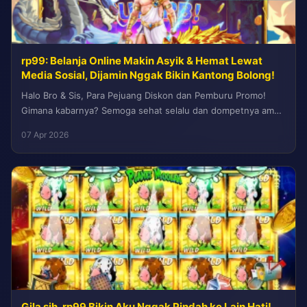
rp99: Belanja Online Makin Asyik & Hemat Lewat
Media Sosial, Dijamin Nggak Bikin Kantong Bolong!
Halo Bro & Sis, Para Pejuang Diskon dan Pemburu Promo!
Gimana kabarnya? Semoga sehat selalu dan dompetnya aman
terkendali ya!...
07 Apr 2026
Gila sih, rp99 Bikin Aku Nggak Pindah ke Lain Hati!